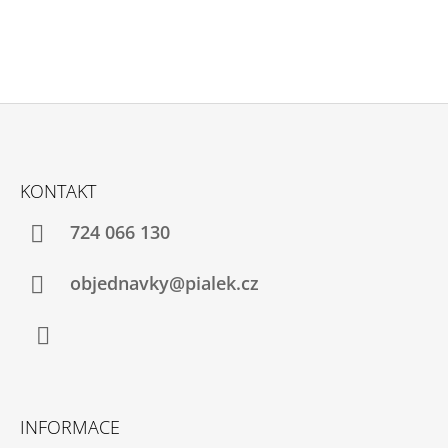
Z
Á
KONTAKT
P
A
724 066 130
T
Í
objednavky@pialek.cz
Facebook
INFORMACE