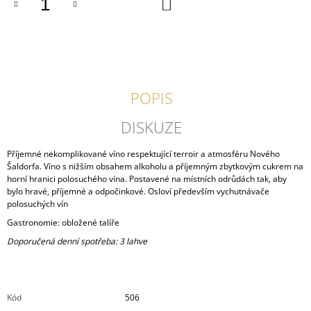
DO
KOŠÍKU
J
E
M
E
RYZLINK
RÝNSKÝ
POPIS
VOC
2025
DISKUZE
260
Kč
Příjemné nekomplikované víno respektující terroir a atmosféru Nového
Šaldorfa. Víno s nižším obsahem alkoholu a příjemným zbytkovým cukrem na
horní hranici polosuchého vína. Postavené na místních odrůdách tak, aby
bylo hravé, příjemné a odpočinkové. Osloví především vychutnávače
polosuchých vín
Gastronomie: obložené talíře
Doporučená denní spotřeba: 3 lahve
Kód
506