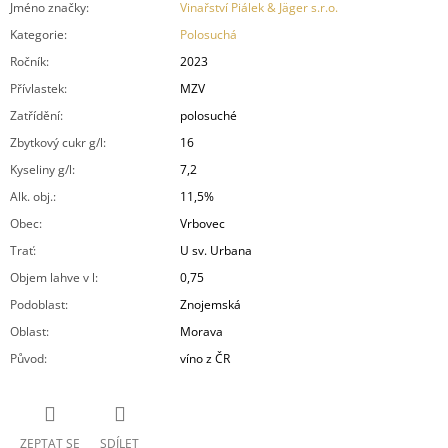
Jméno značky
:
Vinařství Piálek & Jäger s.r.o.
Kategorie
:
Polosuchá
Ročník
:
2023
Přívlastek
:
MZV
Zatřídění
:
polosuché
Zbytkový cukr g/l
:
16
Kyseliny g/l
:
7,2
Alk. obj.
:
11,5%
Obec
:
Vrbovec
Trať
:
U sv. Urbana
Objem lahve v l
:
0,75
Podoblast
:
Znojemská
Oblast
:
Morava
Původ
:
víno z ČR
ZEPTAT SE
SDÍLET