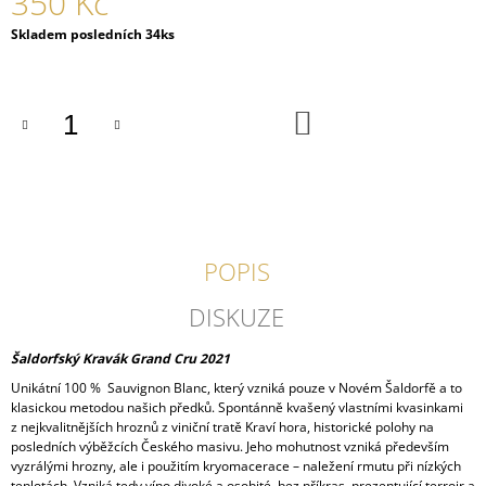
350 Kč
J
Měrná
Skladem posledních 34ks
E
cena:
M
E
DO
DÁRKOVÁ
KOŠÍKU
SLADKÁ
SADA
749
Kč
POPIS
DISKUZE
Šaldorfský Kravák Grand Cru 2021
Unikátní 100 % Sauvignon Blanc, který vzniká pouze v Novém Šaldorfě a to
klasickou metodou našich předků. Spontánně kvašený vlastními kvasinkami
z nejkvalitnějších hroznů z viniční tratě Kraví hora, historické polohy na
posledních výběžcích Českého masivu. Jeho mohutnost vzniká především
vyzrálými hrozny, ale i použitím kryomacerace – naležení rmutu při nízkých
teplotách. Vzniká tedy víno divoké a osobité, bez příkras, prezentující terroir a