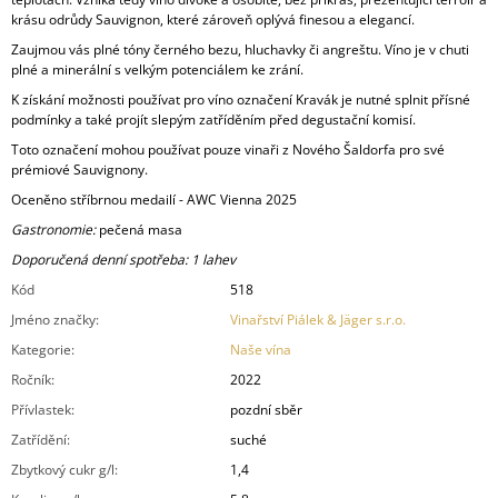
krásu odrůdy Sauvignon, které zároveň oplývá finesou a elegancí.
Zaujmou vás plné tóny černého bezu, hluchavky či angreštu. Víno je v chuti
plné a minerální s velkým potenciálem ke zrání.
K získání možnosti používat pro víno označení Kravák je nutné splnit přísné
podmínky a také projít slepým zatříděním před degustační komisí.
Toto označení mohou používat pouze vinaři z Nového Šaldorfa pro své
prémiové Sauvignony.
Oceněno stříbrnou medailí - AWC Vienna 2025
Gastronomie:
pečená masa
Doporučená denní spotřeba: 1 lahev
Kód
518
Jméno značky
:
Vinařství Piálek & Jäger s.r.o.
Kategorie
:
Naše vína
Ročník
:
2022
Přívlastek
:
pozdní sběr
Zatřídění
:
suché
Zbytkový cukr g/l
:
1,4