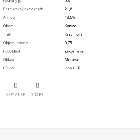
Kyseliny g/l
:
5,8
Bezcukerný extrakt g/l
:
21,8
Alk. obj.
:
13,5%
Obec
:
Konice
Trať
:
Kraví hora
Objem lahve v l
:
0,75
Podoblast
:
Znojemská
Oblast
:
Morava
Původ
:
víno z ČR
ZEPTAT SE
SDÍLET