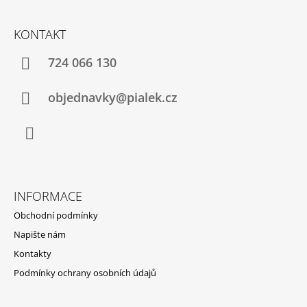
Z
Á
KONTAKT
P
A
724 066 130
T
Í
objednavky@pialek.cz
Facebook
INFORMACE
Obchodní podmínky
Napište nám
Kontakty
Podmínky ochrany osobních údajů