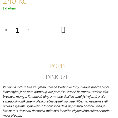
240 Kč
J
Měrná
Skladem
E
cena:
M
E
DO
SAUVIGNON
KOŠÍKU
VOC
2025
220
Kč
POPIS
DISKUZE
Ve vůni a v chuti Vás zaujmou úžasné květinové tóny, hladce přecházející
k ovocným, jenž poté dominují, ale pořád v úžasné harmonii. Budete cítit
broskve, mango, limetkové tóny a mnoho dalších sladkých vjemů a vše
s medovým základem. Neskutečná kyselinka, kde Hibernal nezapře svůj
původ z ryzlinku rýnského z tohoto vína dělá naprostou bombu. Víno je
šťavnaté s úžasnou dochutí a milovníci lehkého zbytkového cukru nebudou
moci přestat.