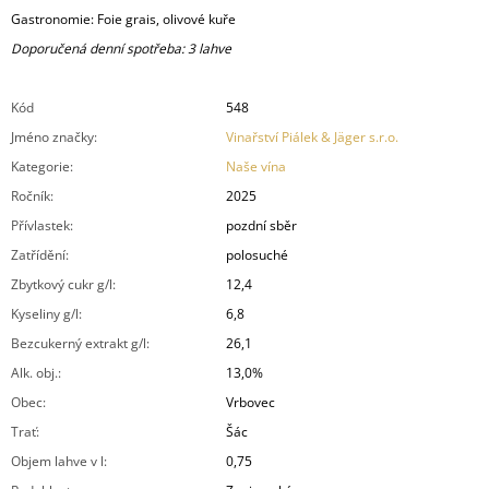
Gastronomie: Foie grais, olivové kuře
Doporučená denní spotřeba: 3 lahve
Kód
548
Jméno značky
:
Vinařství Piálek & Jäger s.r.o.
Kategorie
:
Naše vína
Ročník
:
2025
Přívlastek
:
pozdní sběr
Zatřídění
:
polosuché
Zbytkový cukr g/l
:
12,4
Kyseliny g/l
:
6,8
Bezcukerný extrakt g/l
:
26,1
Alk. obj.
:
13,0%
Obec
:
Vrbovec
Trať
:
Šác
Objem lahve v l
:
0,75