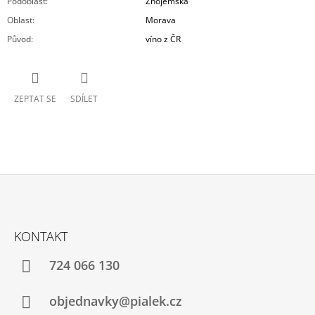
Podoblast
:
Znojemská
Oblast
:
Morava
Původ
:
víno z ČR
ZEPTAT SE
SDÍLET
Z
Á
KONTAKT
P
A
724 066 130
T
Í
objednavky@pialek.cz